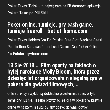
Poker Texas (Polski) to największa na FB darmowa aplikacja
Pokera Texas po POLSKU,...
Poker online, turnieje, gry cash game,
turnieje freeroll - bet-at-home.com
Poker Texas Holdem Gra Po Polsku; Free Slot Machine Sites!
Puerto Rico San Juan Resort And Casino.
Gra
Poker
Online
Po
Polsku
- gwfocus.com
13 Sie 2018 ... Film oparty na faktach o
byłej narciarce Molly Bloom, która przez
dziesięć lat organizowała nielegalną grę w
pokera dla gwiazd filmowych, ...
O ile serwisy zwykle są dokładnie przetłumaczone, o tyle
same gry już nie. Trzeba przyznać, że gra w pokera w kasynie
online w naszym języku byłaby dosyć dziwna, gdyby